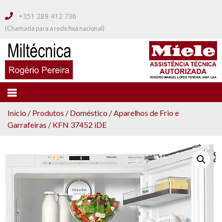
+351 289 412 736
(Chamada para a rede fixa nacional)
MILTECNICA
Vendas e Assistência Técnica Autorizada
MÍELE
Início
/
Produtos
/
Doméstico
/
Aparelhos de Frio e
Garrafeiras
/ KFN 37452 iDE