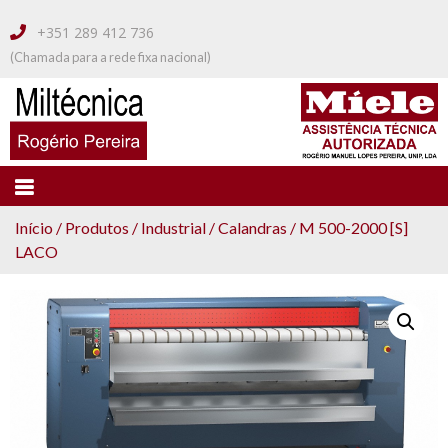
+351 289 412 736
(Chamada para a rede fixa nacional)
MILTECNICA
Vendas e Assistência Técnica Autorizada
MÍELE
Início
/
Produtos
/
Industrial
/
Calandras
/ M 500-2000 [S]
LACO